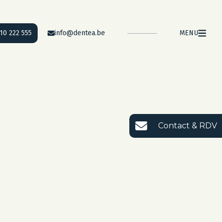
10 222 555
info@dentea.be
MENU
Contact & RDV